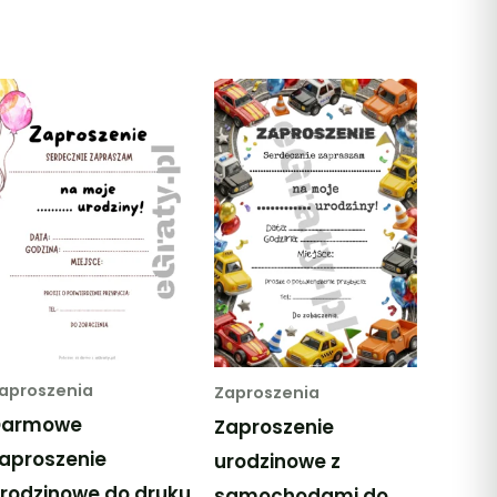
aproszenia
Zaproszenia
Darmowe
Zaproszenie
aproszenie
urodzinowe z
rodzinowe do druku
samochodami do