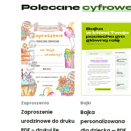
Polecane
cyfrowe
Zaproszenia
Bajki
Zaproszenie
Bajka
urodzinowe do druku
personalizowana
PDF – drukuj ile
dla dziecka — PDF