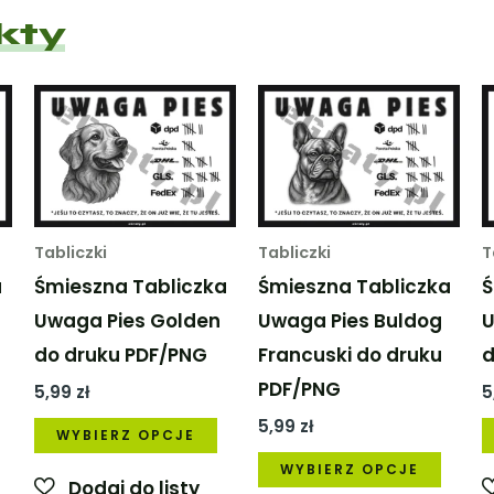
kty
Tabliczki
Tabliczki
T
a
Śmieszna Tabliczka
Śmieszna Tabliczka
Ś
Uwaga Pies Golden
Uwaga Pies Buldog
U
do druku PDF/PNG
Francuski do druku
d
PDF/PNG
5,99
zł
5
Ten
Ten
5,99
zł
WYBIERZ OPCJE
produkt
produkt
Ten
WYBIERZ OPCJE