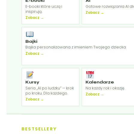
E-booki
AI
E-booki które uczą i
Gotowe rozwiązania AI dl
inspirują.
Zobacz →
Zobacz →
Bajki
Bajka personalizowana z imieniem Twojego dziecka.
Zobacz →
Kursy
Kalendarze
Seria „AI po ludzku” — krok
Na każdy rok i okazję.
po kroku. Dla każdego.
Zobacz →
Zobacz →
BESTSELLERY