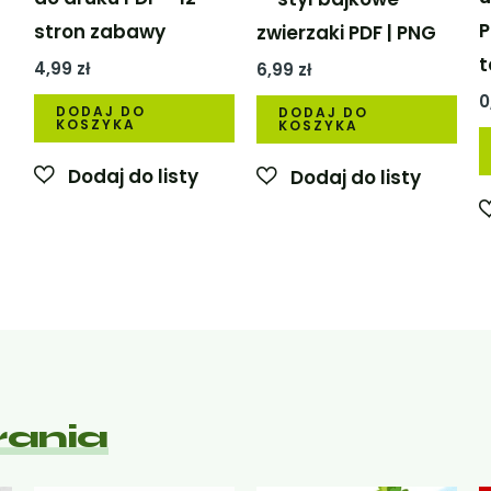
P
stron zabawy
zwierzaki PDF | PNG
t
4,99
zł
6,99
zł
res
0
DODAJ DO
DODAJ DO
KOSZYKA
KOSZYKA
Ten
0 zł
produkt
ma
0 zł
wiele
wariantów.
Opcje
można
wybrać
na
rania
stronie
produktu