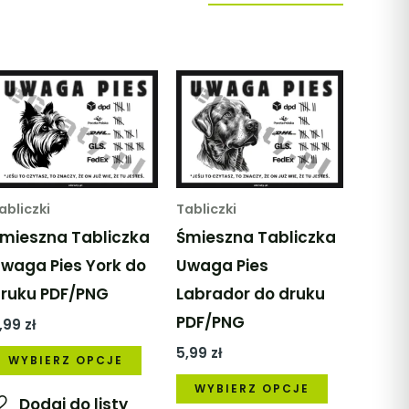
abliczki
Tabliczki
mieszna Tabliczka
Śmieszna Tabliczka
waga Pies York do
Uwaga Pies
ruku PDF/PNG
Labrador do druku
PDF/PNG
,99
zł
Ten
5,99
zł
WYBIERZ OPCJE
produkt
Ten
WYBIERZ OPCJE