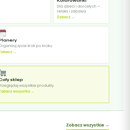
Kolorowanki
.
Dla dzieci i dorosłych —
relaks i zabawa.
Zobacz →
Planery
Organizuj życie krok po kroku.
Zobacz →
Cały sklep
Przeglądaj wszystkie produkty.
Zobacz wszystko →
Zobacz wszystkie →