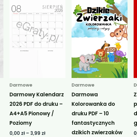
Darmowe
Darmowe
Darmowy Kalendarz
Darmowa
Z
2026 PDF do druku –
Kolorowanka do
p
A4+A5 Pionowy /
druku PDF – 10
d
Poziomy
fantastycznych
g
dzikich zwierzaków
Zakres
0,00
zł
–
3,99
zł
0