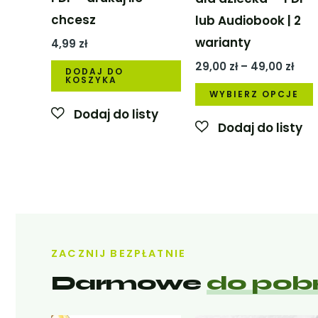
chcesz
lub Audiobook | 2
warianty
4,99
zł
Zak
29,00
zł
–
49,00
zł
DODAJ DO
cen:
KOSZYKA
od
WYBIERZ OPCJE
29,0
do
49,0
ZACZNIJ BEZPŁATNIE
Darmowe
do pob