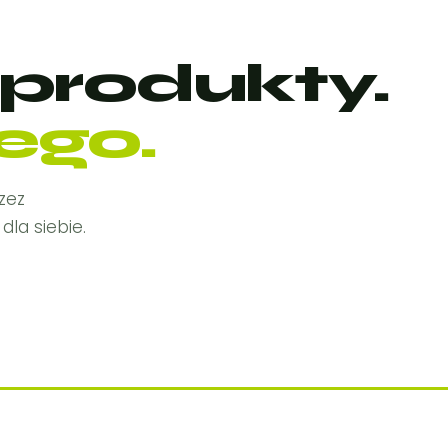
produkty.
ego.
zez
dla siebie.