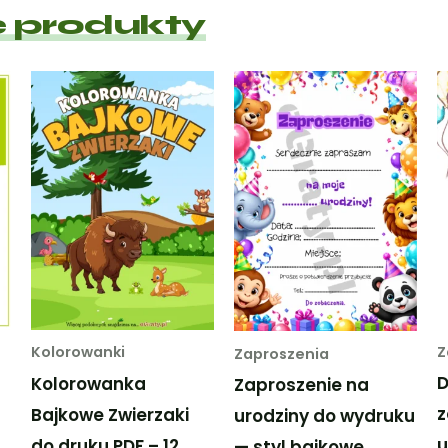
 produkty
Z
Kolorowanki
Zaproszenia
Kolorowanka
Zaproszenie na
z
Bajkowe Zwierzaki
urodziny do wydruku
u
do druku PDF – 12
— styl bajkowe